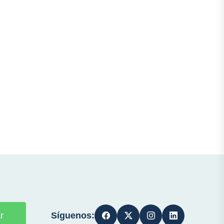
Síguenos:
r