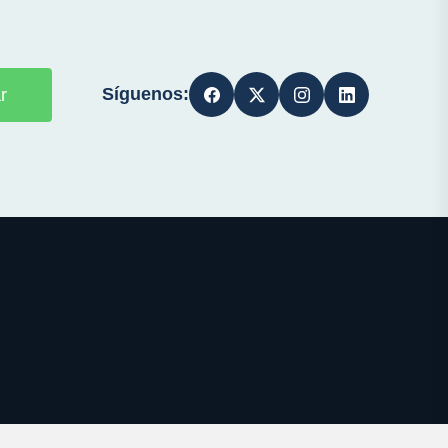
Síguenos:
r