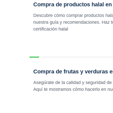
Compra de productos halal en 
Descubre cómo comprar productos halal
nuestra guía y recomendaciones. Haz tu
certificación halal
Compra de frutas y verduras e
Asegúrate de la calidad y seguridad de 
Aquí te mostramos cómo hacerlo en nues