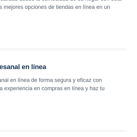
s mejores opciones de tiendas en línea en un
esanal en línea
al en línea de forma segura y eficaz con
a experiencia en compras en línea y haz tu