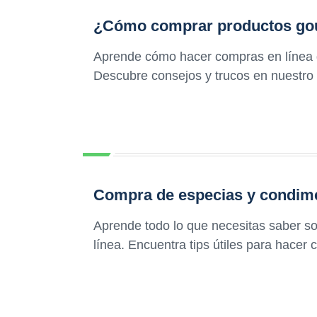
¿Cómo comprar productos gou
Aprende cómo hacer compras en línea d
Descubre consejos y trucos en nuestro
Compra de especias y condimen
Aprende todo lo que necesitas saber s
línea. Encuentra tips útiles para hacer