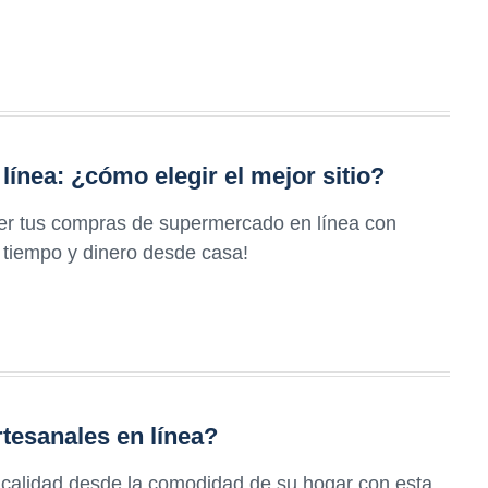
nea: ¿cómo elegir el mejor sitio?
acer tus compras de supermercado en línea con
 tiempo y dinero desde casa!
tesanales en línea?
 calidad desde la comodidad de su hogar con esta