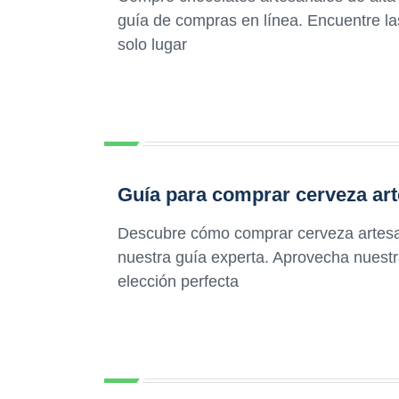
guía de compras en línea. Encuentre la
solo lugar
Guía para comprar cerveza art
Descubre cómo comprar cerveza artesan
nuestra guía experta. Aprovecha nuestr
elección perfecta