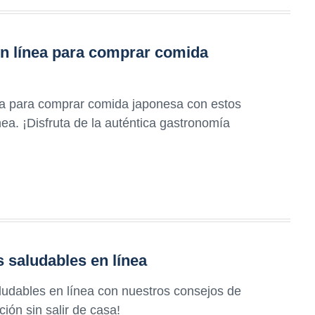
en línea para comprar comida
nea para comprar comida japonesa con estos
ea. ¡Disfruta de la auténtica gastronomía
 saludables en línea
ludables en línea con nuestros consejos de
ión sin salir de casa!